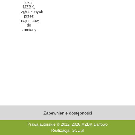
lokali
MZBK,
zgłoszonych
przez
najemców,
do
zamiany
Zapewnienie dostępności
Prawa autorskie © 2012, 2026
MZBK Darłowo
Realizacja:
GCL.pl