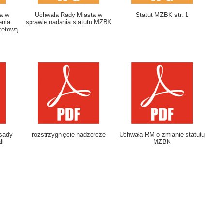
a w
Uchwała Rady Miasta w
Statut MZBK str. 1
enia
sprawie nadania statutu MZBK
żetową
asady
rozstrzygnięcie nadzorcze
Uchwała RM o zmianie statutu
li
MZBK